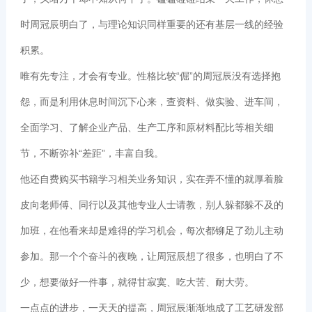
时周冠辰明白了，与理论知识同样重要的还有基层一线的经验
积累。
唯有先专注，才会有专业。性格比较“倔”的周冠辰没有选择抱
怨，而是利用休息时间沉下心来，查资料、做实验、进车间，
全面学习、了解企业产品、生产工序和原材料配比等相关细
节，不断弥补“差距”，丰富自我。
他还自费购买书籍学习相关业务知识，实在弄不懂的就厚着脸
皮向老师傅、同行以及其他专业人士请教，别人躲都躲不及的
加班，在他看来却是难得的学习机会，每次都铆足了劲儿主动
参加。那一个个奋斗的夜晚，让周冠辰想了很多，也明白了不
少，想要做好一件事，就得甘寂寞、吃大苦、耐大劳。
一点点的进步，一天天的提高，周冠辰渐渐地成了工艺研发部