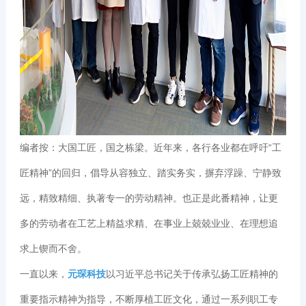
编者按：大国工匠，国之栋梁。近年来，各行各业都在呼吁“工
匠精神”的回归，倡导从容独立、踏实务实，摒弃浮躁、宁静致
远，精致精细、执著专一的劳动精神。也正是此番精神，让更
多的劳动者在工艺上精益求精、在事业上兢兢业业、在理想追
求上锲而不舍。
一直以来，
元琛科技
以习近平总书记关于传承弘扬工匠精神的
重要指示精神为指导，不断厚植工匠文化，通过一系列职工专