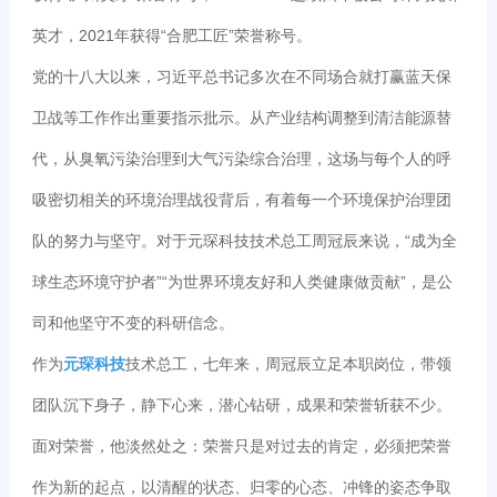
英才，2021年获得“合肥工匠”荣誉称号。
党的十八大以来，习近平总书记多次在不同场合就打赢蓝天保
卫战等工作作出重要指示批示。从产业结构调整到清洁能源替
代，从臭氧污染治理到大气污染综合治理，这场与每个人的呼
吸密切相关的环境治理战役背后，有着每一个环境保护治理团
队的努力与坚守。对于元琛科技技术总工周冠辰来说，“成为全
球生态环境守护者”“为世界环境友好和人类健康做贡献”，是公
司和他坚守不变的科研信念。
作为
元琛科技
技术总工，七年来，周冠辰立足本职岗位，带领
团队沉下身子，静下心来，潜心钻研，成果和荣誉斩获不少。
面对荣誉，他淡然处之：荣誉只是对过去的肯定，必须把荣誉
作为新的起点，以清醒的状态、归零的心态、冲锋的姿态争取