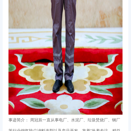
事迹简介： 周冠辰一直从事电厂、水泥厂、垃圾焚烧厂、钢厂
等行业烟气除尘滤料选型以及产品开发。靠着“执着专注、精益