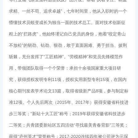
求精、一丝不苟、追求卓越”，七年时间里，他从入职时的一个
懵懂技术员蜕变成长为独当一面的技术总工。面对技术创新征
程上的“拦路虎”，他始终谨记自己党员的身份，抱着“咬定青山
不放松”的韧劲、钻劲、狠劲，敢于直面困难、勇于担当、披荆
斩棘，充分发挥了“工匠精神”、“劳模精神”和党员先锋模范作
用，带领团队取得一个个荣誉：承担十余项国家重大项目研
究，获得授权发明专利11项，授权实用新型专利15项，在国内
核心期刊发表学术论文13篇，取得省级新产品8项，参与制定标
准12项。个人先后两次（2015年、2017年）获得安徽省科技进
步三等奖；“新站十大工匠”称号；2019年获得安徽省科技进步
二等奖；共青团委新站区五四活动“寻找最美青春背影”三等奖；
获得“庐州英才”荣誉称号；2017-2020连续四年被公司评为元琛