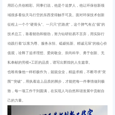
用匠心共创精彩。同事们说，他是个追梦人，他让环保创新领
域很多看似天马行空的东西变得触手可及。面对环保技术创新
征程上一个个“硬骨头”、一只只“拦路虎”，这个脾气有点“倔”的
技术总工，靠着韧劲和狠劲，努力钻研轻易不言弃，用实际行
动践行着“以客为尊、服务永恒、砥砺拓新、精诚元琛”的核心价
值观，诠释了追求理想、爱岗敬业、崇尚科学、勇于创新、无
私奉献的劳模+工匠的品质，谱写出辉煌的人生篇章。
也唯有像他一样积极作为，兢兢业业，精益求精，不断寻求“突
围”“突破”，用执着追上品质的脚步，才能把每一件事情做到极
致，每一项工作干到圆满，在实现人与自然和谐发展中贡献自
己的力量。