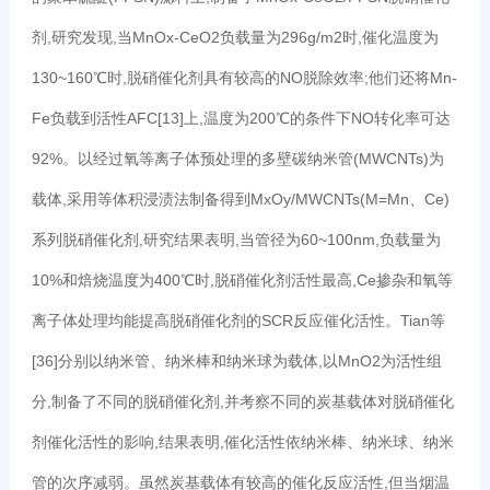
剂,研究发现,当MnOx-CeO2负载量为296g/m2时,催化温度为
130~160℃时,脱硝催化剂具有较高的NO脱除效率;他们还将Mn-
Fe负载到活性AFC[13]上,温度为200℃的条件下NO转化率可达
92%。以经过氧等离子体预处理的多壁碳纳米管(MWCNTs)为
载体,采用等体积浸渍法制备得到MxOy/MWCNTs(M=Mn、Ce)
系列脱硝催化剂,研究结果表明,当管径为60~100nm,负载量为
10%和焙烧温度为400℃时,脱硝催化剂活性最高,Ce掺杂和氧等
离子体处理均能提高脱硝催化剂的SCR反应催化活性。Tian等
[36]分别以纳米管、纳米棒和纳米球为载体,以MnO2为活性组
分,制备了不同的脱硝催化剂,并考察不同的炭基载体对脱硝催化
剂催化活性的影响,结果表明,催化活性依纳米棒、纳米球、纳米
管的次序减弱。虽然炭基载体有较高的催化反应活性,但当烟温