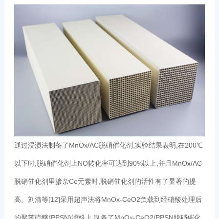
通过浸渍法制备了MnOx/AC脱硝催化剂,实验结果表明,在200℃
以下时,脱硝催化剂上NO转化率可达到90%以上,并且MnOx/AC
脱硝催化剂里掺杂Ce元素时,脱硝催化剂的活性有了显著的提
高。刘清等[12]采用超声法将MnOx-CeO2负载到经硝酸处理后
的聚苯硫醚(PPSN)滤料上,制备了MnOx-CeO2/PPSN脱硝催化