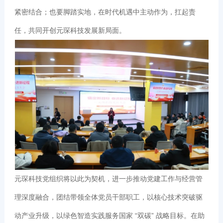
紧密结合；也要脚踏实地，在时代机遇中主动作为，扛起责
任，共同开创元琛科技发展新局面。
元琛科技党组织将以此为契机，进一步推动党建工作与经营管
理深度融合，团结带领全体党员干部职工，以核心技术突破驱
动产业升级，以绿色智造实践服务国家 “双碳” 战略目标。在助