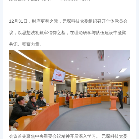
12月31日，时序更替之际，元琛科技党委组织召开全体党员会
议，以思想洗礼筑牢信仰之基，在理论研学与队伍建设中凝聚
共识、积蓄力量。
会议首先聚焦中央重要会议精神开展深入学习。 元琛科技党委