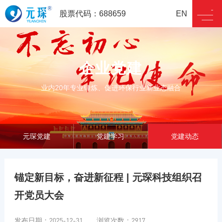
股票代码：688659
EN
企业党建
业内20年专业锤炼、促进环保行业新业态融合
元琛党建
党建学习
党建动态
锚定新目标，奋进新征程 | 元琛科技组织召
开党员大会
发布日期：2025-12-31 浏览次数：2917