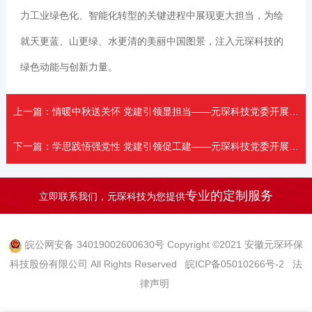
力工业绿色化、智能化转型的关键进程中展现更大担当，为绘
就天更蓝、山更绿、水更清的美丽中国图景，注入元琛科技的
绿色动能与创新力量。
上一篇：情暖中秋送关怀 党建引领显担当——元琛科技党委开展节日慰问活动
下一篇：学思践悟强党性 党建引领促工建——元琛科技党委开展书记上党课活动
专业的定制服务
立即联系我们，元琛科技为您提供
皖公网安备 34019002600630号
Copyright ©2021 安徽元琛环保
科技股份有限公司 All Rights Reserved
皖ICP备05010266号-2
法
律声明