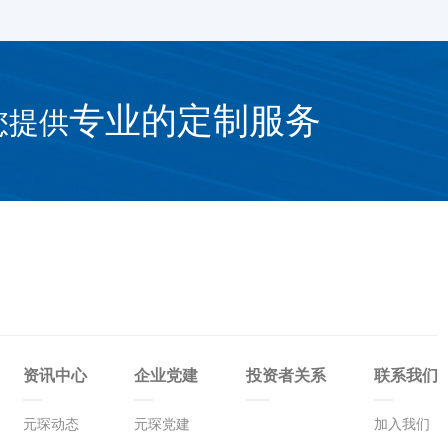
专业的定制服务
您提供
资讯中心
企业党建
投资者关系
联系我们
元琛动态
元琛党建
加入我们