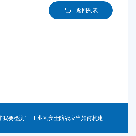
返回列表
到“我要检测”：工业氢安全防线应当如何构建