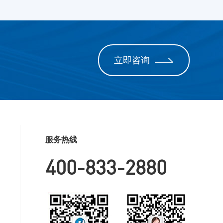
立即咨询
服务热线
400-833-2880