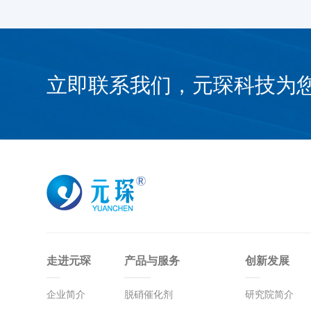
立即联系我们，元琛科技为
走进元琛
产品与服务
创新发展
企业简介
脱硝催化剂
研究院简介