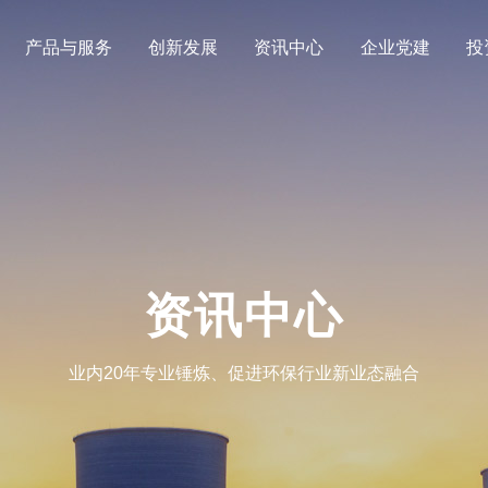
产品与服务
创新发展
资讯中心
企业党建
投
资讯中心
业内20年专业锤炼、促进环保行业新业态融合