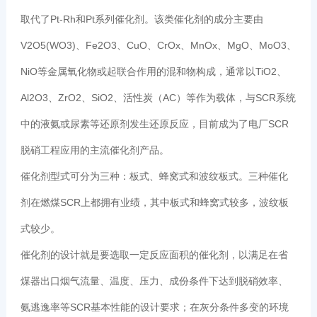
取代了Pt-Rh和Pt系列催化剂。该类催化剂的成分主要由
V2O5(WO3)、Fe2O3、CuO、CrOx、MnOx、MgO、MoO3、
NiO等金属氧化物或起联合作用的混和物构成，通常以TiO2、
Al2O3、ZrO2、SiO2、活性炭（AC）等作为载体，与SCR系统
中的液氨或尿素等还原剂发生还原反应，目前成为了电厂SCR
脱硝工程应用的主流催化剂产品。
催化剂型式可分为三种：板式、蜂窝式和波纹板式。三种催化
剂在燃煤SCR上都拥有业绩，其中板式和蜂窝式较多，波纹板
式较少。
催化剂的设计就是要选取一定反应面积的催化剂，以满足在省
煤器出口烟气流量、温度、压力、成份条件下达到脱硝效率、
氨逃逸率等SCR基本性能的设计要求；在灰分条件多变的环境