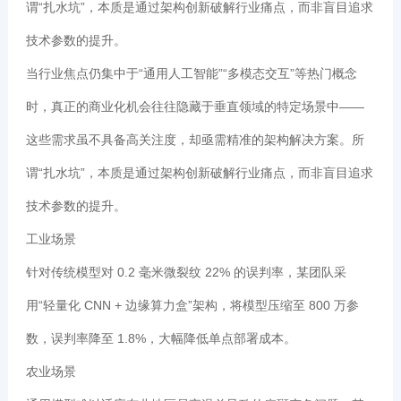
谓“扎水坑”，本质是通过架构创新破解行业痛点，而非盲目追求
技术参数的提升。
当行业焦点仍集中于“通用人工智能”“多模态交互”等热门概念
时，真正的商业化机会往往隐藏于垂直领域的特定场景中——
这些需求虽不具备高关注度，却亟需精准的架构解决方案。所
谓“扎水坑”，本质是通过架构创新破解行业痛点，而非盲目追求
技术参数的提升。
工业场景
针对传统模型对 0.2 毫米微裂纹 22% 的误判率，某团队采
用“轻量化 CNN + 边缘算力盒”架构，将模型压缩至 800 万参
数，误判率降至 1.8%，大幅降低单点部署成本。
农业场景