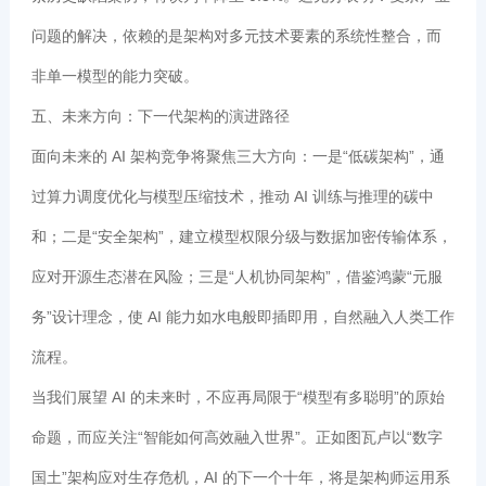
问题的解决，依赖的是架构对多元技术要素的系统性整合，而
非单一模型的能力突破。
五、未来方向：下一代架构的演进路径
面向未来的 AI 架构竞争将聚焦三大方向：一是“低碳架构”，通
过算力调度优化与模型压缩技术，推动 AI 训练与推理的碳中
和；二是“安全架构”，建立模型权限分级与数据加密传输体系，
应对开源生态潜在风险；三是“人机协同架构”，借鉴鸿蒙“元服
务”设计理念，使 AI 能力如水电般即插即用，自然融入人类工作
流程。
当我们展望 AI 的未来时，不应再局限于“模型有多聪明”的原始
命题，而应关注“智能如何高效融入世界”。正如图瓦卢以“数字
国土”架构应对生存危机，AI 的下一个十年，将是架构师运用系