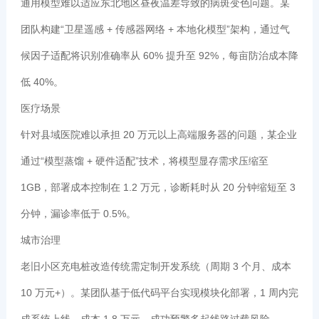
通用模型难以适应东北地区昼夜温差导致的病斑变色问题。某
团队构建“卫星遥感 + 传感器网络 + 本地化模型”架构，通过气
候因子适配将识别准确率从 60% 提升至 92%，每亩防治成本降
低 40%。
医疗场景
针对县域医院难以承担 20 万元以上高端服务器的问题，某企业
通过“模型蒸馏 + 硬件适配”技术，将模型显存需求压缩至
1GB，部署成本控制在 1.2 万元，诊断耗时从 20 分钟缩短至 3
分钟，漏诊率低于 0.5%。
城市治理
老旧小区充电桩改造传统需定制开发系统（周期 3 个月、成本
10 万元+）。某团队基于低代码平台实现模块化部署，1 周内完