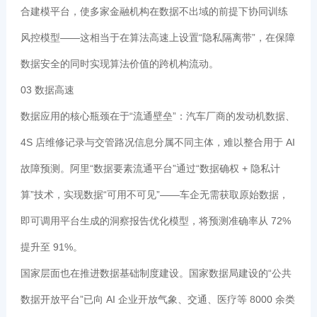
合建模平台，使多家金融机构在数据不出域的前提下协同训练
风控模型——这相当于在算法高速上设置“隐私隔离带”，在保障
数据安全的同时实现算法价值的跨机构流动。
03 数据高速
数据应用的核心瓶颈在于“流通壁垒”：汽车厂商的发动机数据、
4S 店维修记录与交管路况信息分属不同主体，难以整合用于 AI
故障预测。阿里“数据要素流通平台”通过“数据确权 + 隐私计
算”技术，实现数据“可用不可见”——车企无需获取原始数据，
即可调用平台生成的洞察报告优化模型，将预测准确率从 72%
提升至 91%。
国家层面也在推进数据基础制度建设。国家数据局建设的“公共
数据开放平台”已向 AI 企业开放气象、交通、医疗等 8000 余类