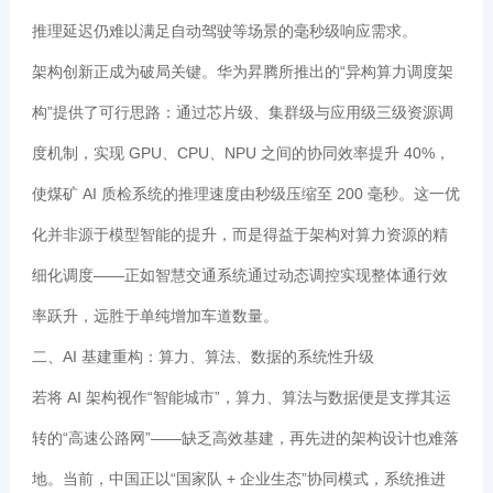
推理延迟仍难以满足自动驾驶等场景的毫秒级响应需求。
架构创新正成为破局关键。华为昇腾所推出的“异构算力调度架
构”提供了可行思路：通过芯片级、集群级与应用级三级资源调
度机制，实现 GPU、CPU、NPU 之间的协同效率提升 40%，
使煤矿 AI 质检系统的推理速度由秒级压缩至 200 毫秒。这一优
化并非源于模型智能的提升，而是得益于架构对算力资源的精
细化调度——正如智慧交通系统通过动态调控实现整体通行效
率跃升，远胜于单纯增加车道数量。
二、AI 基建重构：算力、算法、数据的系统性升级
若将 AI 架构视作“智能城市”，算力、算法与数据便是支撑其运
转的“高速公路网”——缺乏高效基建，再先进的架构设计也难落
地。当前，中国正以“国家队 + 企业生态”协同模式，系统推进