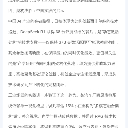
成系统上线，成本 1.8 万元，成功预警多起线路过载风险。
四、架构决胜：中国实践的启示
中国 AI 产业的突破路径，日益体现为架构创新而非单纯的技术
追赶。DeepSeek R1 取得 68 分评测成绩的背后，是“动态激活
架构”的技术支撑——仅保持 37B 参数活跃即可实现对标性能，
其余参数按需唤醒，在保障能力的同时优化能效。更值得关注
的是“产学研用”协同机制的架构化落地：华为提供昇腾算力底
座，高校聚焦基础理论创新，初创企业专注场景应用，形成从
技术研发到产业转化的完整闭环。
工业场景的实践进一步验证了这一趋势。某汽车厂商原质检系
统依赖单一视觉模型，误判率达 15%；在重构为“多模态融合架
构”后，整合视觉、声学与振动传感数据，并通过 RAG 技术检
索历史缺陷案例，将误判率降至 0.3%。这充分表明：复杂产业