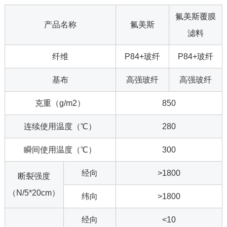
氟美斯覆膜
产品名称
氟美斯
滤料
纤维
P84+玻纤
P84+玻纤
基布
高强玻纤
高强玻纤
克重（g/m2）
850
连续使用温度（℃）
280
瞬间使用温度（℃）
300
经向
>1800
断裂强度
（N/5*20cm）
纬向
>1800
经向
<10