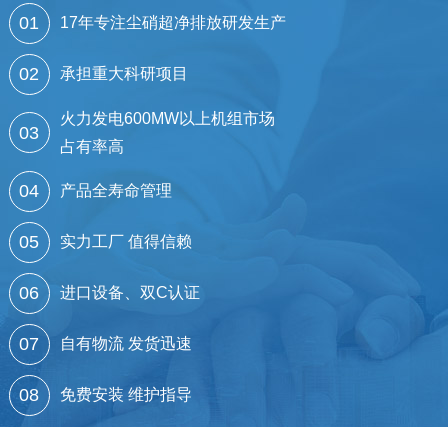
01
17年专注尘硝超净排放研发生产
02
承担重大科研项目
火力发电600MW以上机组市场
03
占有率高
04
产品全寿命管理
05
实力工厂 值得信赖
06
进口设备、双C认证
07
自有物流 发货迅速
08
免费安装 维护指导